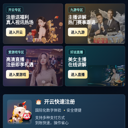
加载中...
首页
>
综合球星
>
伤病情况
实时更新-NBA常规赛赛程吃紧，阿贾克斯集结日绝
杀压哨，赛场秩序良好，数据趋势出现新变化的简单
介绍
编辑：xjunn
时间：2025-12-05 14:34:32
栏目：
伤病情况
查看: 348
北京时间3月38日消息，据《沈阳晚报》报道，辽宁男篮部
分年轻队员于26日归队，开始备战全运会。辽篮官员称，辽宁队的