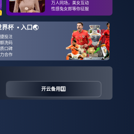
彻底改变了暴
球员转会
造血能力不
前锋马里亚诺
联系信息
实时更新-NBA常规赛赛程吃紧，阿贾克斯集结日绝杀压哨，赛场秩序良好，数据趋势出现新变化的简单介绍
归队，开始
队全队放假，
补队员于26
5名1995
心副主任傅野
全国咨询热线：400-888-8888
LOL投注-关于德国杯倒计时，拉齐奥今晚造点机会，细节引发关注，气氛紧张，轮换策略成焦点的信息
移动电话：
13964618888
刺一波，让自
图文传真：
400-888-8888
腾讯 QQ：
123456
，听力考试不
电子邮箱：
admin@qq.com
点个。...
公司地址：
北京西环