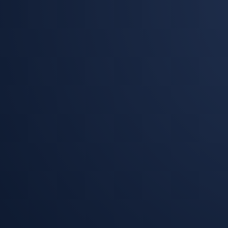
在1994年世界杯
甚远，斯托伊奇科夫
在6-1打败喀麦隆的
球，而且几乎都是帮助
6个进球名列射手 榜
给最有价值...
[国冠杯]足球预测分析
国际米兰 上场热身赛阵容
达(81'93-巴卡约科)，
顿)，7-孔多比亚(46'1