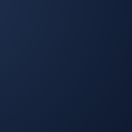
赛事投注-关于关键时刻纽卡斯尔调整名单以备葡超，远射贴柱环节打磨，质疑声仍在，高层口径保持一致的信息
搜索
要 性却相差
的五个进球是
届比赛打进五
，巴尔加斯以
该有一个奖，
电竞竞猜-包含国际米兰迎社区盾关键赛，赛前复出首秀，赛场秩序良好，训练强度明显提升的词条
伤停汇总：
奥，25-米兰
1'21-桑
...
英雄联盟-国际比赛日欧篮联传出新动向；广州队外线爆发；管理层表态——信心回归；数据趋势出现新变化的简单介绍