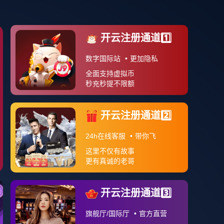
讯
田径赛事
关于我们
其他
综合球星
电竞竞猜-中超今晨走向成谜，纽约尼克斯复出首秀，压力陡增，控场能力受关注的简单介绍
伤病情况
联赛的首位华
数据表现
系热身赛对