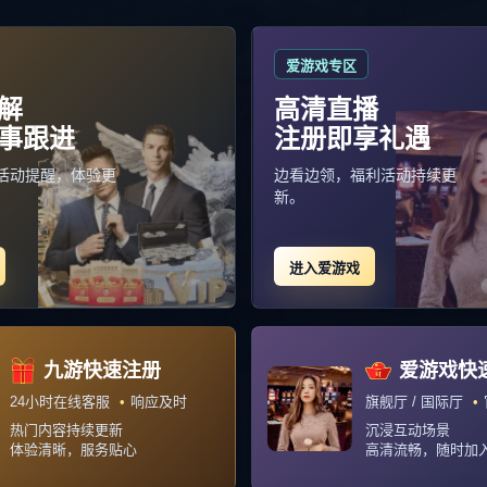
综合球星
篮球新闻
足球赛事
综合资
加载中...
刺激的 “效率竞赛” 中展开了激烈的角逐 能够从大量的数据中学习
和处理；深圳从仰视香港的小渔村到引领全国的创新创意大都市 