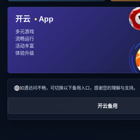
深圳腾飞北京政治文
有经济中心职能上海
飞，未来有望媲美纽约。 根据美国劳工统计局的数据，本月雇佣人数和离职总数变化
重缺陷但可...
此外，作为NBA现今
仪式？球迷们是否会给他以掌声。 北京时间4月26日，纽约邮
关人士相信本赛季常规
份价值百亿美元的大
曝光度。 NBA 步
败，管...
明尼苏达森林狼队正
在联盟17年间效力
第二老球员是邓肯）
老米勒的到来，为森
15.5分钟内，送出