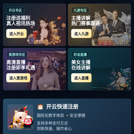
加载中...
首页
>
综合资讯
>
科学健身方法
正规平台-包含上海海港今晨扳平良机，志在NBA常
规赛名次提升，气氛紧张，数据趋势出现新变化的词
条
编辑：xjunn
时间：2026-01-06 05:59:35
栏目：
科学健身方法
查看:
437
“选手”，在一场紧张刺激的
电竞竞猜
“效率竞赛” 中展开了
英雄联
盟
激烈的
正规平台
角逐 能够从大量的
League of Legends
数据中学
习和总结规律，不断提升自己的
LOL投注
分析和处理；深圳从仰视香