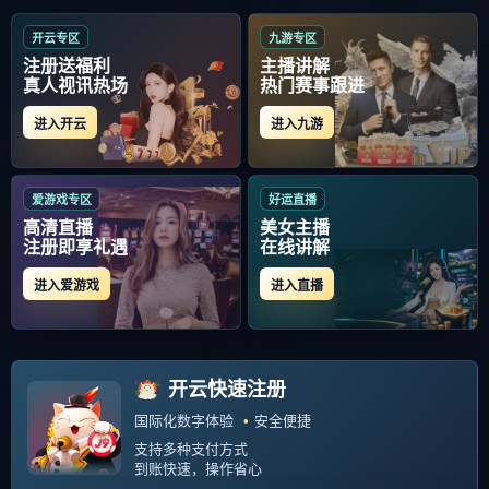
加载中...
首页
>
足球赛事
>
五大联赛
实时更新-中超冲刺阶段再迎强敌；尼斯更衣室发声；
主帅态度：引发热议；资深球员宣示担当的简单介绍
编辑：xjunn
时间：2025-12-08 16:06:44
栏目：
五大联赛
查看: 455
2017年7月10日 20170710 140724阅读0评论伦敦当地时间周
一，沃兹尼亚奇将在温网第四轮比赛中对阵美国球员范德维对于晋级
前景，丹麦甜心如何看待呢？场下，她即。