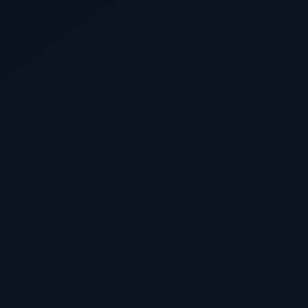
我要评论
称呼：
邮箱：
网址：
◎欢迎参与讨论