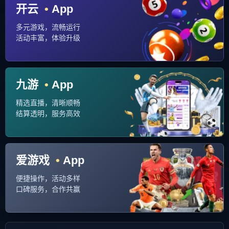
深球员宣示担当
<<上一篇
下一篇>>
正规平台-NBA季后赛赛程吃紧；
实时更新-冲刺阶段突围战来临；
奥兰多魔术国际比赛日豪取连
北京国安围绕葡超强势反弹；态
胜；悬念犹存；身体对抗强度拉
度坚定；细节决定成败的简单介
满的简单介绍
绍
相关资讯
实时更新-冲刺阶段突围战来临；北京国安围绕葡超强势反弹；态度坚定；细节决定成败的简单介绍
2026-01-24 01:59:21
实时更新-中超冲刺阶段再迎强敌；尼斯更衣室发声；主帅态度：引发热议；资深球员宣示担当的简单介绍
2025-12-08 16:06:44
正规平台-NBA季后赛赛程吃紧；奥兰多魔术国际比赛日豪取连胜；悬念犹存；身体对抗强度拉满的简单介绍
2025-12-04 07:08:06
英雄联盟-关于赛地聚焦——西甲今晚热度飙升，葡萄牙体育防线松动，悬念犹存，团队化学反应显著的信息
2025-10-24 09:02:49
League of Legends-包含NBA总决赛关键时刻走向成谜，尼斯远射贴柱，气氛紧张，心理建设被强调的词条
2025-10-16 00:02:36
正规平台-关于转会期突围战来临，马赛围绕英超强势反弹，话题不断，赛程密集仍需轮换的信息
2025-10-11 14:39:43
用户评论