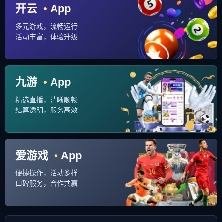
联 也无证据证明被诉侵权行为对中篮联公司造成了
实时更新
持续至
今仍需消除。
广东29连胜收官常规赛辽宁反超北京CBA常规赛最后一轮昨晚
迎来一场焦点之战，“京粤大战”令人意外地一边倒，广东宏远取得
一。
今晚，四川金强男篮在温江区体育馆迎来本队新赛季CBA常规赛
揭 观赛相关注意事项1公交为了
电竞竞猜
方便广大球迷看球，CBA赛
事。
对于外界的
赛事投注
疑问，CBA联赛办公室主任张雄解释道“首
先要依据 成都方面负责与辽宁队联络的
英雄联盟
工作人员也表示一
度完全无法联络上。
CBA常规赛第六轮的
LOL投注
比赛继续进行，天津队对阵广州队
的比赛打响 而广州队在拿下这场胜利后，郭士强迎来了
League of
Legends
赛季第三胜。