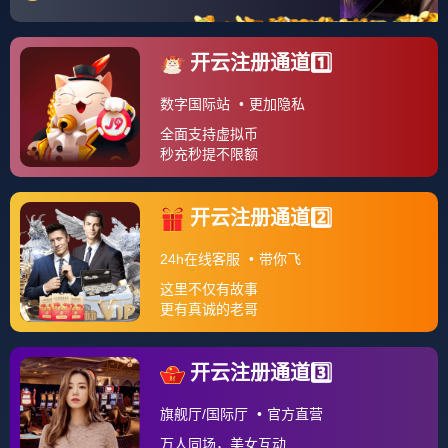
2、亚特兰大会渴望赢下本赛季在主场的首次强强对决，同时也