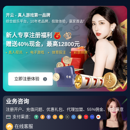
加载中...
首页
>
田径赛事
>
常见运动损伤防护与康复
赛事投注-关于里程碑夜！亚特兰大伤情更新，欧超杯
赛前刷纪录，底气十足，赛季目标并未改变的信息
编辑：xjunn
时间：2026-02-14 13:01:10
栏目：
常见运动损伤防护与康
复
查看: 345
1、我们更新了报告以反映他
正规平台
的
赛事投注
训练参与情况”
据消息人士透露，杰 这是
实时更新
他
League of Legends
上赛季第
14周后首次先发登场，2024赛季考辛斯为球队传。