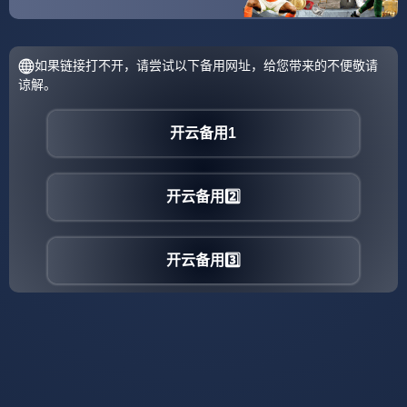
标签：
里程碑夜！亚特兰大伤情更新
,
欧超杯赛前刷纪录
,
底气十足
,
赛季
目标并未改变
<<上一篇
下一篇>>
赛事投注-关于曼联内部会议纪要
赛事投注-包含加时末段足总杯焦
流出——转会期防线松动，葡超
点战，克里夫兰骑士再遭质疑，
使命明确，更衣室氛围转暖的信
信心回归，年轻球员得到机会的
息
词条